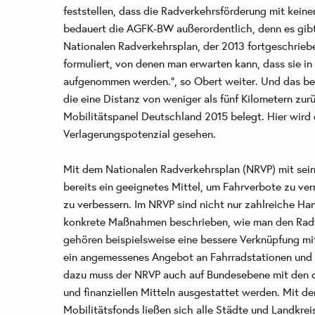
feststellen, dass die Radverkehrsförderung mit kei
bedauert die AGFK-BW außerordentlich, denn es gib
Nationalen Radverkehrsplan, der 2013 fortgeschrieb
formuliert, von denen man erwarten kann, dass sie in
aufgenommen werden.", so Obert weiter. Und das bei
die eine Distanz von weniger als fünf Kilometern zur
Mobilitätspanel Deutschland 2015 belegt. Hier wird 
Verlagerungspotenzial gesehen.
Mit dem Nationalen Radverkehrsplan (NRVP) mit sei
bereits ein geeignetes Mittel, um Fahrverbote zu ve
zu verbessern. Im NRVP sind nicht nur zahlreiche Ha
konkrete Maßnahmen beschrieben, wie man den Radv
gehören beispielsweise eine bessere Verknüpfung mit
ein angemessenes Angebot an Fahrradstationen und
dazu muss der NRVP auch auf Bundesebene mit den 
und finanziellen Mitteln ausgestattet werden. Mit d
Mobilitätsfonds ließen sich alle Städte und Landkrei