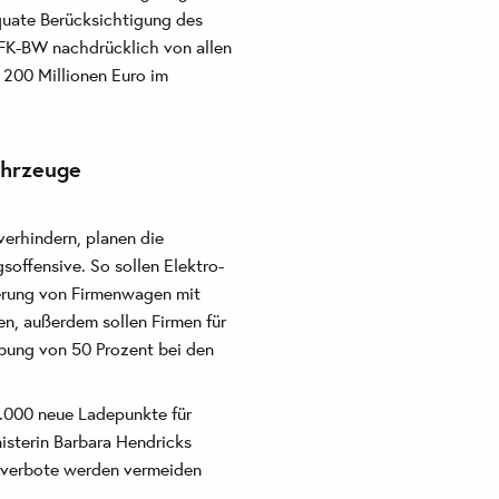
quate Berücksichtigung des
GFK-BW nachdrücklich von allen
 200 Millionen Euro im
ahrzeuge
verhindern, planen die
soffensive. So sollen Elektro-
erung von Firmenwagen mit
en, außerdem sollen Firmen für
ibung von 50 Prozent bei den
0.000 neue Ladepunkte für
isterin Barbara Hendricks
hrverbote werden vermeiden