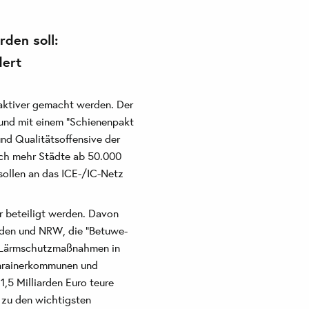
den soll:
dert
aktiver gemacht werden. Der
 und mit einem "Schienenpakt
und Qualitätsoffensive der
ich mehr Städte ab 50.000
sollen an das ICE-/IC-Netz
r beteiligt werden. Davon
nden und NRW, die "Betuwe-
ie Lärmschutzmaßnahmen in
Anrainerkommunen und
1,5 Milliarden Euro teure
 zu den wichtigsten