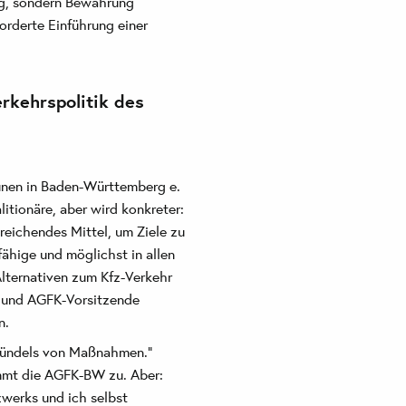
ng, sondern Bewahrung
rderte Einführung einer
kehrspolitik des
unen in Baden-Württemberg e.
litionäre, aber wird konkreter:
reichendes Mittel, um Ziele zu
fähige und möglichst in allen
lternativen zum Kfz-Verkehr
r und AGFK-Vorsitzende
n.
 Bündels von Maßnahmen."
mmt die AGFK-BW zu. Aber:
werks und ich selbst