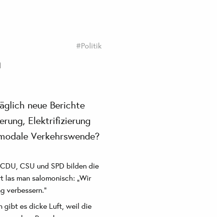
#Politik
n
Täglich neue Berichte
erung, Elektrifizierung
er-modale Verkehrswende?
 CDU, CSU und SPD bilden die
rt las man salomonisch: „Wir
g verbessern."
gibt es dicke Luft, weil die