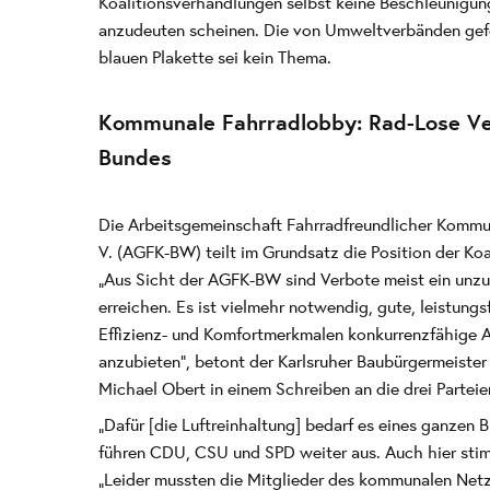
Koalitionsverhandlungen selbst keine Beschleunigu
anzudeuten scheinen. Die von Umweltverbänden gefo
blauen Plakette sei kein Thema.
Kommunale Fahrradlobby: Rad-Lose Ver
Bundes
Die Arbeitsgemeinschaft Fahrradfreundlicher Komm
V. (AGFK-BW) teilt im Grundsatz die Position der Koa
„Aus Sicht der AGFK-BW sind Verbote meist ein unzu
erreichen. Es ist vielmehr notwendig, gute, leistungs
Effizienz- und Komfortmerkmalen konkurrenzfähige A
anzubieten", betont der Karlsruher Baubürgermeiste
Michael Obert in einem Schreiben an die drei Parteie
„Dafür [die Luftreinhaltung] bedarf es eines ganzen
führen CDU, CSU und SPD weiter aus. Auch hier sti
„Leider mussten die Mitglieder des kommunalen Netz