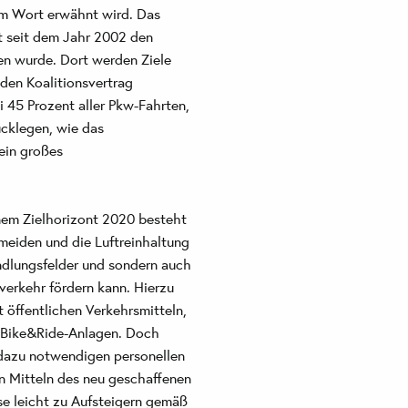
nem Wort erwähnt wird. Das
t seit dem Jahr 2002 den
en wurde. Dort werden Ziele
 den Koalitionsvertrag
 45 Prozent aller Pkw-Fahrten,
ücklegen, wie das
ein großes
nem Zielhorizont 2020 besteht
rmeiden und die Luftreinhaltung
ndlungsfelder und sondern auch
erkehr fördern kann. Hierzu
 öffentlichen Verkehrsmitteln,
 Bike&Ride-Anlagen. Doch
dazu notwendigen personellen
en Mitteln des neu geschaffenen
se leicht zu Aufsteigern gemäß