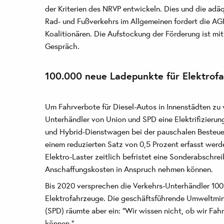
der Kriterien des NRVP entwickeln. Dies und die adä
Rad- und Fußverkehrs im Allgemeinen fordert die A
Koalitionären. Die Aufstockung der Förderung ist mit
Gespräch.
100.000 neue Ladepunkte für Elektrof
Um Fahrverbote für Diesel-Autos in Innenstädten zu 
Unterhändler von Union und SPD eine Elektrifizierung
und Hybrid-Dienstwagen bei der pauschalen Besteu
einem reduzierten Satz von 0,5 Prozent erfasst werd
Elektro-Laster zeitlich befristet eine Sonderabschre
Anschaffungskosten in Anspruch nehmen können.
Bis 2020 versprechen die Verkehrs-Unterhändler 10
Elektrofahrzeuge. Die geschäftsführende Umweltmin
(SPD) räumte aber ein: "Wir wissen nicht, ob wir Fa
können."